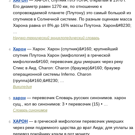
ХАРОН
— ХАРОН, спутник ПЛУТОНА, открытый в 1978 г.
3
Его диаметр равен 1270 км, по отношению к
сопровождаемой планете (Плутону) это самый большой из
спутников в Солнечной системе. По разным оценкам масса
Харона равна от 8% до 16% массы Плутона. Харон&#8230;
…
Научно-технический энциклопедический словарь
Харон
— Харон: Харон (спутник)&#160; крупнейший
4
спутник Плутона Харон (мифология) в греческой
мифологии&#160; перевозчик душ умерших через реку
Стикс в Аид. Charon: Charon (браузер)&#160; браузер
операционной системы Inferno. Charon
(группа)&#160;&#8230; …
Википедия
харон
— перевозчик Словарь русских синонимов. харон
5
сущ., кол во синонимов: 3 • перевозчик (15) • …
Словарь синонимов
ХАРОН
— в греческой мифологии перевозчик умерших
6
через реки подземного царства до врат Аида; для уплаты за
перевоз покойнику клали в рот монету …