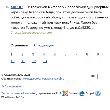
ХАРОН
— В греческой мифологии перевозчик душ умерших
10
через реку Ахеронт в Аиде; при этом должны были быть
соблюдены похоронный обряд и плата в один обол (мелкая
монета), положенный под язык покойника. Харон был
известен Гомеру, но уже к концу 6 в. до н.&#8230; …
Список древнегреческих имен
Страницы
Следующая
→
1
2
3
4
5
6
7
8
9
10
11
12
13
© Академик, 2000-2026
18+
Обратная связь:
Техподдержка
,
Реклама на сайте
👣 Путешествия
Экспорт словарей на сайты
, сделанные на PHP,
Joomla,
Drupal,
WordPress, MODx.