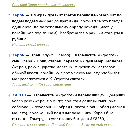
Большой Энциклопедический словарь
Харон
— в мифах древних греков перевозчик умерших по
7
водам подземных рек до врат аида; получал за это плату в
один обол (по погребальному обряду находящийся у
покойников под языком). Изображался мрачным старцем в
рубище …
Исторический словарь
Харон
— (греч. Χάρων Charon) в греческой мифологии
8
сын Эреба и Ночи, старец, перевозчик душ умерших через
Ахерон, реку в царстве мертвых. У греков сушествовал
обычай класть покойнику в рот мелкую монету, чтобы тот
мог расплатиться с Х. Этруски считали …
Античный мир. Словарь-справочник.
ХАРОН
— В греческой мифологии перевозчик душ умерших
9
через реку Ахеронт в Аиде; при этом должны были быть
соблюдены похоронный обряд и плата в один обол (мелкая
монета), положенный под язык покойника. Харон был
известен Гомеру, но уже к концу 6 в. до н.&#8230; …
Cловарь-справочник по Древней Греции и Риму, по мифологии